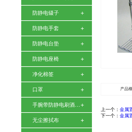
防静电镊子
防静电手套
防静电台垫
防静电座椅
净化棉签
口罩
产品
手腕带防静电刷酒精…
上一个：
金属
下一个：
金属
无尘擦拭布