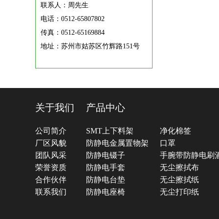
联系人：周先生
电话：0512-65807802
传真：0512-65169884
地址：苏州市姑苏区竹辉路151号
关于我们
产品中心
公司简介
SMT上下料架
净化棉签
厂区风貌
防静电金属置物架
口罩
团队风采
防静电镊子
手腕带防静电刷
荣誉资质
防静电手套
无尘擦拭布
合作伙伴
防静电台垫
无尘擦拭纸
联系我们
防静电座椅
无尘打印纸