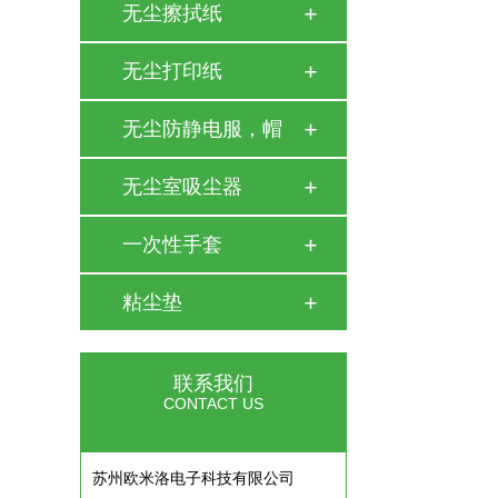
无尘擦拭纸
无尘打印纸
无尘防静电服，帽
无尘室吸尘器
一次性手套
粘尘垫
联系我们
CONTACT US
苏州欧米洛电子科技有限公司