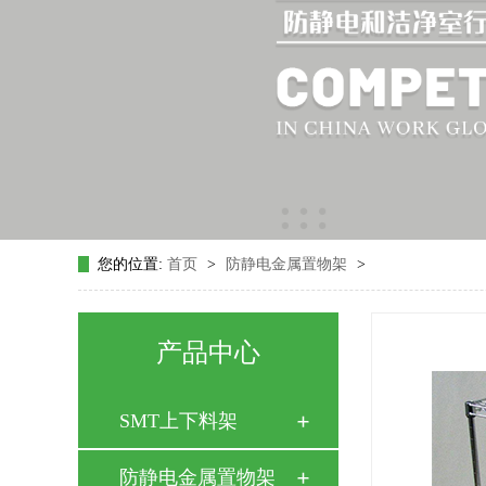
您的位置:
首页
>
防静电金属置物架
>
产品中心
SMT上下料架
防静电金属置物架