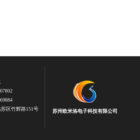
生
07802
69884
苏区竹辉路151号
苏州欧米洛电子科技有限公司