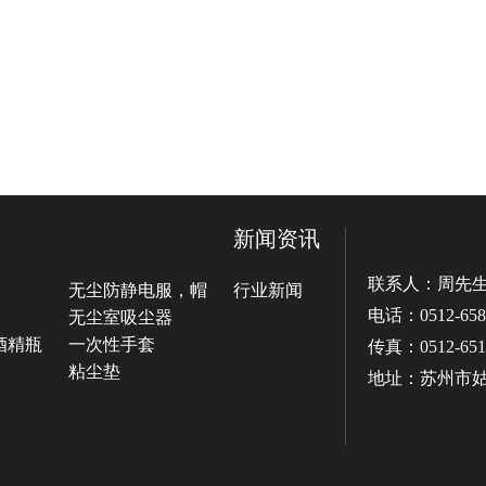
新闻资讯
联系人：周先
无尘防静电服，帽
行业新闻
电话：0512-658
无尘室吸尘器
酒精瓶
一次性手套
传真：0512-651
粘尘垫
地址：苏州市姑